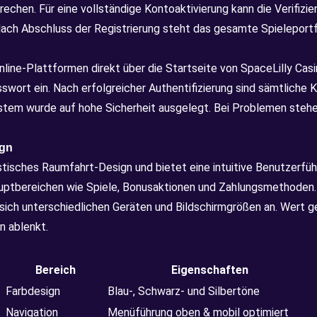
chen. Für eine vollständige Kontoaktivierung kann die Verifizier
ach Abschluss der Registrierung steht das gesamte Spieleportf
line-Plattformen direkt über die Startseite von SpaceLilly Casin
wort ein. Nach erfolgreicher Authentifizierung sind sämtliche 
stem wurde auf hohe Sicherheit ausgelegt. Bei Problemen steh
ign
istisches Raumfahrt-Design und bietet eine intuitive Benutzerfüh
uptbereichen wie Spiele, Bonusaktionen und Zahlungsmethoden.
ich unterschiedlichen Geräten und Bildschirmgrößen an. Wert ge
n ablenkt.
Bereich
Eigenschaften
Farbdesign
Blau-, Schwarz- und Silbertöne
Navigation
Menüführung oben & mobil optimiert