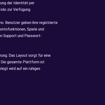
ung der Identität per
olio zur Verfügung.
o. Benutzer geben ihre registrierte
Kontofunktionen,
Spiele
und
en Support und Passwort-
rung. Das Layout sorgt für eine
 Die gesamte Plattform ist
legt wird auf ein ruhiges