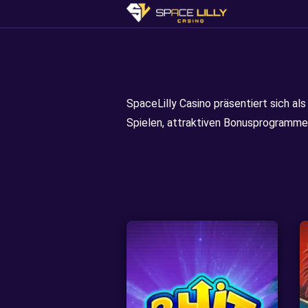
SpaceLilly Casino präsentiert sich al
Spielen, attraktiven Bonusprogramme