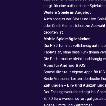
sorgt für eine authentische Spielatm
Weitere Spiele im Angebot
Auch abseits der Slots und Live-Spie
oder Crash Game stehen zur Auswahl.
geboten ist.
Mobile Spielmöglichkeiten
Die Plattform ist vollständig auf mo
Tablets an, ohne dass Funktionen ver
Die Performance bleibt unabhängig vo
Apps für Android & iOS
SpaceLilly stellt eigene Apps für iO
Beide Versionen bieten identische Fu
Zahlungen – Ein- und Auszahlung
Der Zahlungsverkehr erfolgt bei Spac
ab 20 Euro werden sofort gutgeschrie
eigene Limits und Zeitrahmen.