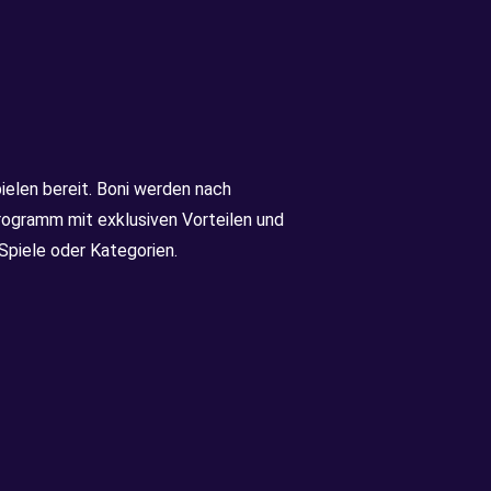
ielen bereit. Boni werden nach
ogramm mit exklusiven Vorteilen und
Spiele oder Kategorien.