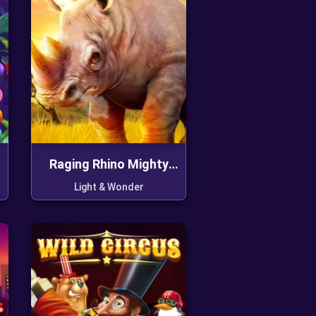
Raging Rhino Mighty
Ways
Light & Wonder