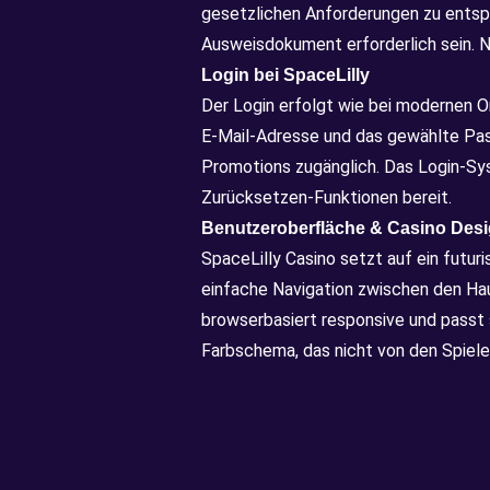
gesetzlichen Anforderungen zu entspre
Ausweisdokument erforderlich sein. N
Login bei SpaceLilly
Der Login erfolgt wie bei modernen On
E-Mail-Adresse und das gewählte Pass
Promotions zugänglich. Das Login-Sy
Zurücksetzen-Funktionen bereit.
Benutzeroberfläche & Casino Des
SpaceLilly Casino setzt auf ein futur
einfache Navigation zwischen den Ha
browserbasiert responsive und passt s
Farbschema, das nicht von den Spiele