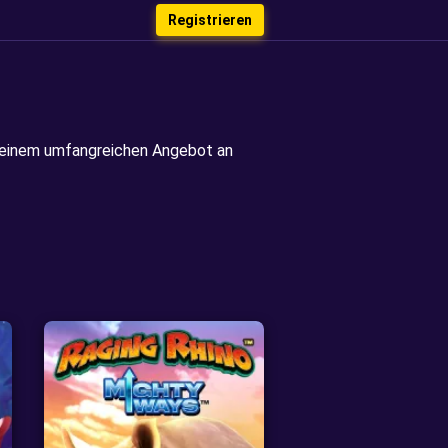
Registrieren
it einem umfangreichen Angebot an